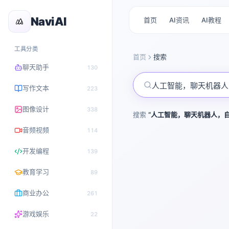
NaviAI
首页
AI资讯
AI教程
工具分类
首页
搜索
聊天助手
130
写作文本
223
图像设计
338
搜索
“
人工智能，聊天机器人，
音频视频
114
开发编程
139
教育学习
89
商业办公
261
游戏娱乐
22