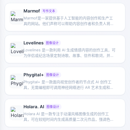
Marmof
写作文本
Marmof是一家提供基于人工智能的内容创作和生产工
具的网站。他们声称可以帮助内容创作者和负责人将运
营规模提高10倍。Marmof Chat是他们提供的另一个工
具，可以让每个人都可以将人工智能用于现有的系统和
应用程序中，实现高级分析和机器学习。他们还提供了
Lovelines
图像设计
一个AI内容创作工具的登录页面，允许用户快速轻松地
Lovelines 是一款利用 AI 生成情感内容的创作工具，可
创建博客文章、社交媒体内容和营销文案。
为伴侣或纪念场景定制诗歌、故事、信件和歌词，并用
于制作适合社交媒体分享或实体纪念品的内容。
Phygital+
图像设计
Phygital+ 是一款面向视觉创作者的节点式 AI 创作工
具，无需编程即可调用神经网络进行 AR 艺术生成和图
像优化，适合实验性视觉项目制作。
Holara. AI
图像设计
Holara AI 是一款专注于动漫风格图像生成的创作工
具，可在较短时间内生成高质量二次元作品，强调色
彩、阴影、构图以及多样主题表现。