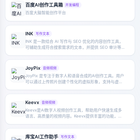
Midjourney和Writer.com相媲美的先进技术。
百度AI创作工具箱
开发编程
Krater.AI旨在设计成用户友好和直观的，它提供图像生
百度大脑智能创作平台
成、文案撰写、聊天、语音转文字、代码等功能。该网
站还有一个Twitter账号，在那里分享他们产品的更新。
INK
写作文本
INK 是一款结合 AI 写作与 SEO 优化的内容创作工具，
可辅助生成符合搜索需求的文本，并提供 SEO 审计等
功能，适合内容营销与网站运营工作。
JoyPix
音频视频
JoyPix 是专注于数字人和语音合成的AI创作工具。用户
可以通过上传照片创建个性化的虚拟形象，支持与虚拟
形象进行语音对话。
Keevx
音频视频
Keevx是AI数字人视频创作工具，帮助用户快速生成多
语言、高质量的视频内容。Keevx提供丰富的功能，包
括爆款视频裂变、URL 转视频、视频翻译、AI 脚本生
成、PPT/PDF 转视频等。用户可以用 210+ 海外原生数
字人形象和 40+ 视频模板，结合 70+ 种语言和 180+
库宝AI工作助手
写作文本
口音，轻松制作出符合需求的视频。