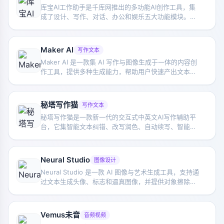
库宝AI工作助手是千库网推出的多功能AI创作工具，集
成了设计、写作、对话、办公和娱乐五大功能模块。通
过AI技术提供智能设计、图像处理、语言交流、文案创
作和职场辅助等服务，提升工作效率和生活品质。
Maker AI
写作文本
Maker AI 是一款集 AI 写作与图像生成于一体的内容创
作工具，提供多种生成能力，帮助用户快速产出文本和
图片素材，适合日常内容制作与创意表达。
秘塔写作猫
写作文本
秘塔写作猫是一款新一代的交互式中英文AI写作辅助平
台，它集智能文本纠错、改写润色、自动续写、智能配
图等功能为一体。该软件基于AI技术的中英文纠错校对
和创作工具，拥有网页版、Chrome扩展、小程序、
Word插件等多种版本。
Neural Studio
图像设计
Neural Studio 是一款 AI 图像与艺术生成工具，支持通
过文本生成头像、标志和逼真图像，并提供对象擦除、
图像升级和 AI 滤镜等编辑功能。
Vemus未音
音频视频