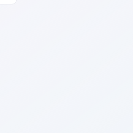
掌握
，涵
办公
求。
速找