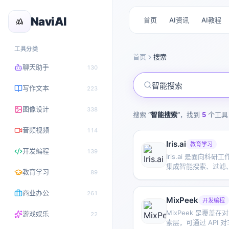
NaviAI
首页
AI资讯
AI教程
工具分类
首页
搜索
聊天助手
130
写作文本
223
图像设计
338
搜索
“
智能搜索
”
，找到
5
个工具
音频视频
114
Iris.ai
教育学习
开发编程
139
Iris.ai 是面向科
集成智能搜索、过滤
教育学习
89
表分析和数据提取等
效地整理文献与研究
商业办公
261
MixPeek
开发编程
MixPeek 是覆盖
游戏娱乐
22
索层，可通过 API 