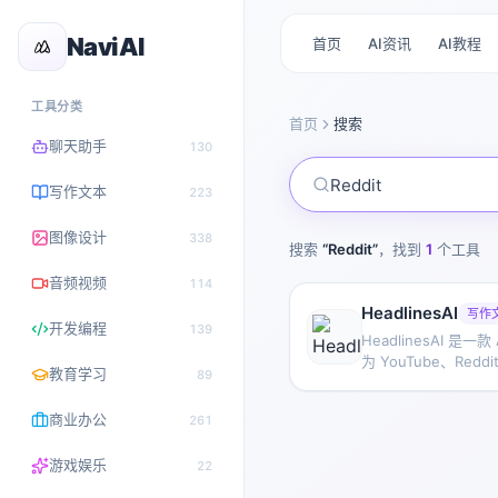
NaviAI
首页
AI资讯
AI教程
工具分类
首页
搜索
聊天助手
130
写作文本
223
图像设计
338
搜索
“
Reddit
”
，找到
1
个工具
音频视频
114
HeadlinesAI
写作
开发编程
139
HeadlinesAI 是
为 YouTube、Redd
教育学习
89
IndieHackers
帮助用户优化内容呈
商业办公
261
游戏娱乐
22