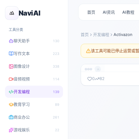
NaviAI
首页
AI资讯
AI教程
工具分类
首页
开发编程
Activazon
聊天助手
130
该工具可能已停止运营或
写作文本
223
图像设计
338
activazon.com
0
82
音频视频
114
暂无截图
开发编程
139
activazon.com
教育学习
89
商业办公
261
游戏娱乐
22