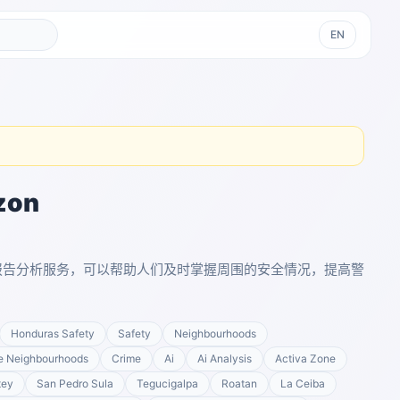
EN
zon
项犯罪报告分析服务，可以帮助人们及时掌握周围的安全情况，提高警
Honduras Safety
Safety
Neighbourhoods
e Neighbourhoods
Crime
Ai
Ai Analysis
Activa Zone
tey
San Pedro Sula
Tegucigalpa
Roatan
La Ceiba