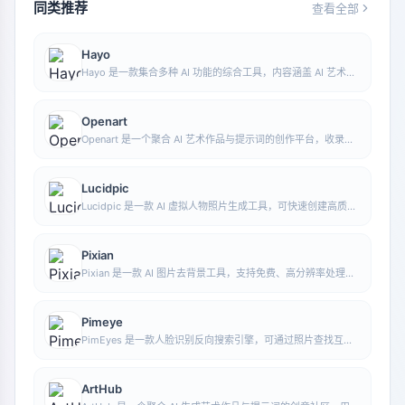
同类推荐
查看全部
Hayo
Hayo 是一款集合多种 AI 功能的综合工具，内容涵盖 AI 艺术、
资讯等方向，方便用户在一个入口中体验生成、浏览、分享与表
达等多类 AI 应用能力。
Openart
Openart 是一个聚合 AI 艺术作品与提示词的创作平台，收录大
量由 DALL·E 2、Midjourney、Stable Diffusion 等模型生成的
图像，并提供 AI 图像生成功能。
Lucidpic
Lucidpic 是一款 AI 虚拟人物照片生成工具，可快速创建高质量
的人像库存图，并支持调整服装、发型、风格和年龄等外观元
素。
Pixian
Pixian 是一款 AI 图片去背景工具，支持免费、高分辨率处理，
无需注册即可使用，适合快速完成抠图和图像背景移除。
Pimeye
PimEyes 是一款人脸识别反向搜索引擎，可通过照片查找互联
网上出现相似面孔的图片，并帮助用户了解自己的照片可能发布
在哪些网站上。
ArtHub