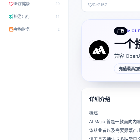
医疗健康
20
0
157
旅游出行
11
金融财务
2
MOL
广告
一个
兼容 Open
充值最高加赠
详细介绍
概述
AI Majic 曾是一
体从业者以及需要频繁产
该工具支持生成多种常见