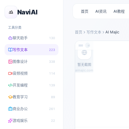
NaviAI
首页
AI资讯
AI教程
工具分类
首页
写作文本
AI Majic
聊天助手
130
aimajic.com
写作文本
223
图像设计
338
暂无截图
aimajic.com
音频视频
114
开发编程
139
教育学习
89
商业办公
261
游戏娱乐
22