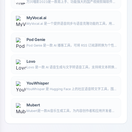
万兴喵影2023是一款易上手、功能强大的国产视频剪辑软件，
支持一键导入SRT字幕，界面简洁时尚，拥有灵活的时间轴剪辑
功能和丰富的资源特效。
MyVocal.ai
MyVocal.ai 是一个提供语音同步与语音克隆功能的工具，用户
可将自己的声音与热门音乐同步，并在较短时间内完成语音克
隆。
Pod Genie
Pod Genie 是一款 AI 播客工具，可将 RSS 订阅源转换为个性化
播客内容，并提供定制新闻播报、新闻通讯和摘要服务，方便用
户按兴趣获取音频信息。
Lovo
Lovo 是一款 AI 语音生成与文字转语音工具，支持将文本转换
为自然语音，适合用于音频内容制作、配音和多种创作场景，以
减少人工录制成本与时间投入。
YouWhisper
YouWhisper 是 Hugging Face 上的社区语音转文字工具，围绕
Whisper 模型提供音频或视频转录能力，适合快速生成文字
稿。
Mubert
Mubert是一款AI音乐生成工具，为内容创作者和应用开发者提
供免版税音轨，可按风格、情绪、用途和时长生成音乐。