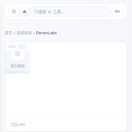
EN
首页
音频视频
ElevenLabs
try.elevenlabs.io
暂无截图
try.elevenlabs.io
0
0