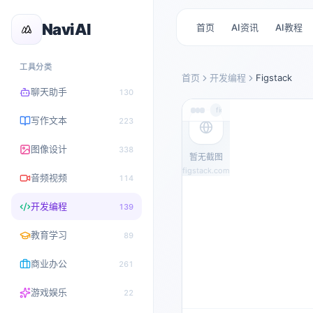
NaviAI
首页
AI资讯
AI教程
工具分类
首页
开发编程
Figstack
聊天助手
130
figstack.com
写作文本
223
图像设计
338
暂无截图
figstack.com
音频视频
114
开发编程
139
教育学习
89
商业办公
261
游戏娱乐
22