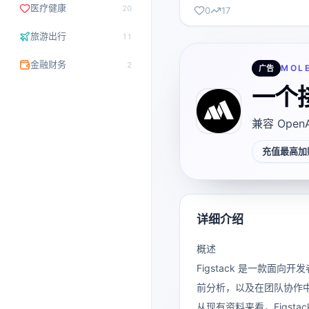
医疗健康
20
0
17
旅游出行
11
金融财务
2
MOL
广告
一个
兼容 Open
充值最高加赠
详细介绍
概述
Figstack
是一款面向开发
前分析，以及在团队协作
从现有资料来看，Figst