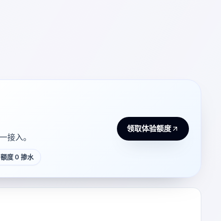
领取体验额度
 统一接入。
额度 0 掺水