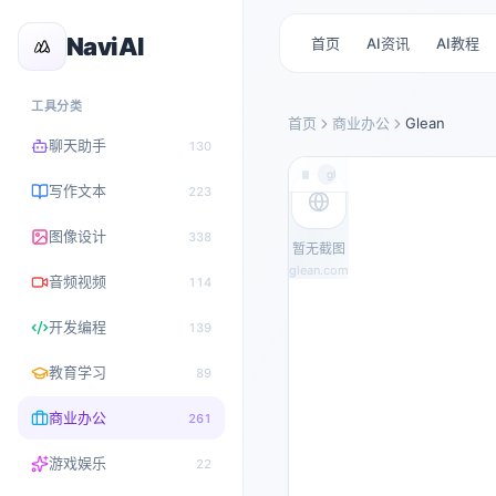
NaviAI
首页
AI资讯
AI教程
工具分类
首页
商业办公
Glean
聊天助手
130
glean.com
写作文本
223
图像设计
338
暂无截图
glean.com
音频视频
114
开发编程
139
教育学习
89
商业办公
261
游戏娱乐
22