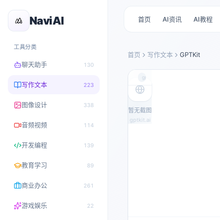
NaviAI
首页
AI资讯
AI教程
工具分类
首页
写作文本
GPTKit
聊天助手
130
gptkit.ai
写作文本
223
图像设计
338
暂无截图
gptkit.ai
音频视频
114
开发编程
139
教育学习
89
商业办公
261
游戏娱乐
22