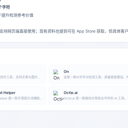
 个字符
于提升检测参考价值
t 支持网页端直接使用；现有资料也提到可在 App Store 获取，但具
On
AI 内容创作工具，支持文章与图片生
这是一款AI写作与检测工具，具备链接建设、
用途模板、文章编辑和导出等
辑等功能。
产与整理。
t Helper
Octie.ai
pt Helper 是一款开源提示词辅助
Octie.ai 是一款面向日常商业写作的 AI 工具
帮助用户理解和组合
于快速生成电子邮件、产品描述等文本内容，
示词，便于探索不同风格与更复杂的图
户减少重复写作工作并提升撰写效率。