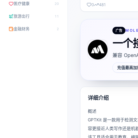
医疗健康
20
0
481
旅游出行
11
金融财务
2
MOL
广告
一个
兼容 Open
充值最高加赠
详细介绍
概述
GPTKit 是一款用于检
容更接近人类写作还是机
该工具适合用于教育、编辑