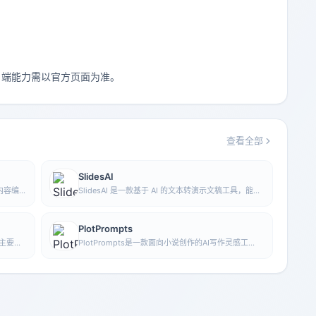
体客户端能力需以官方页面为准。
查看全部
SlidesAI
内容编
SlidesAI 是一款基于 AI 的文本转演示文稿工具，能够
从输入文本中自动提炼重点、生成大纲并组织幻灯片
内容，帮助用户更快完成演示文稿制作，当前可与
Google Slides 配合使用。
PlotPrompts
，主要用
PlotPrompts是一款面向小说创作的AI写作灵感工
帮助用
具，主要提供情节、角色设定和故事结构建议，帮助
作者快速获得可继续展开的故事构思。