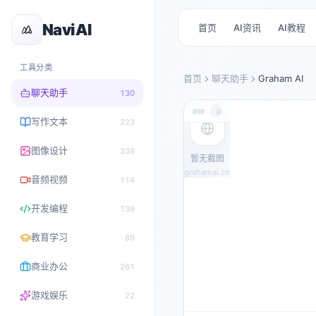
NaviAI
首页
AI资讯
AI教程
工具分类
首页
聊天助手
Graham AI
聊天助手
130
grahamai.co
写作文本
223
图像设计
338
暂无截图
grahamai.co
音频视频
114
开发编程
139
教育学习
89
商业办公
261
游戏娱乐
22