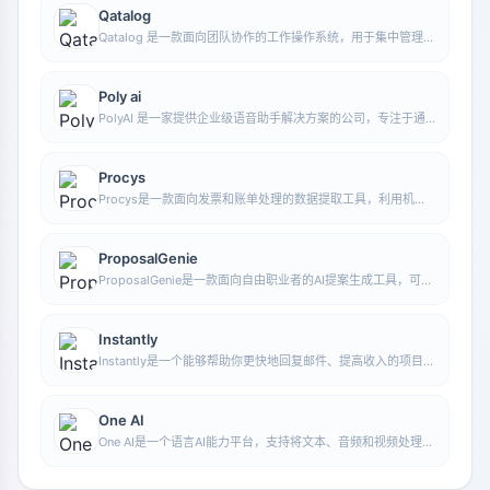
Qatalog
Qatalog 是一款面向团队协作的工作操作系统，用于集中管理人
员、流程与知识，帮助组织在统一空间中推进项目与运营工作。
Poly ai
PolyAI 是一家提供企业级语音助手解决方案的公司，专注于通
过自然对话式 AI 处理客户来电，帮助企业提升电话服务效率和
自动化水平。
Procys
Procys是一款面向发票和账单处理的数据提取工具，利用机器
学习自动识别并提取关键信息，减少手动录入与整理工作。
ProposalGenie
ProposalGenie是一款面向自由职业者的AI提案生成工具，可为
Upwork等接单平台快速撰写定制化提案，帮助节省重复写作时
间。
Instantly
Instantly是一个能够帮助你更快地回复邮件、提高收入的项目。
通过无限的邮件发送账户、无限的预热时间和智能AI，你可以轻
松扩大你的营销活动规模。无论你是在做什么，Instantly都能够
帮助你更高效地完成任务，让你的工作效率更高，收益更大。
One AI
One AI是一个语言AI能力平台，支持将文本、音频和视频处理能
力集成到产品中，可用于分析、转录、摘要和构建定制化语言处
理功能。