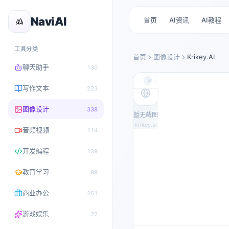
NaviAI
首页
AI资讯
AI教程
工具分类
首页
图像设计
Krikey.AI
聊天助手
130
krikey.ai
写作文本
223
图像设计
338
暂无截图
krikey.ai
音频视频
114
开发编程
139
教育学习
89
商业办公
261
游戏娱乐
22