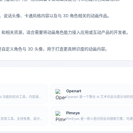
？
频、说话头像、卡通风格内容以及与 3D 角色相关的动画作品。
提供 SDK 和相关资源，适合需要将动画角色能力接入应用或互动产品的开发者。
自定义角色与 3D 头像，用于打造更具辨识度的动画内容。
Openart
 AI 功能的综合工具，内容涵盖
Openart 是一个聚合 AI 艺术作品与提示词的
，方便用户在一个入口中体验生
台，收录大量由 DALL·E 2、Midjourney、Stab
多类 AI 应用能力。
Diffusion 等模型生成的图像，并提供 AI 图
能。
Pimeye
 图片去背景工具，支持免费、高分辨
PimEyes 是一款人脸识别反向搜索引擎，可
使用，适合快速完成抠图和图
查找互联网上出现相似面孔的图片，并帮助用
自己的照片可能发布在哪些网站上。