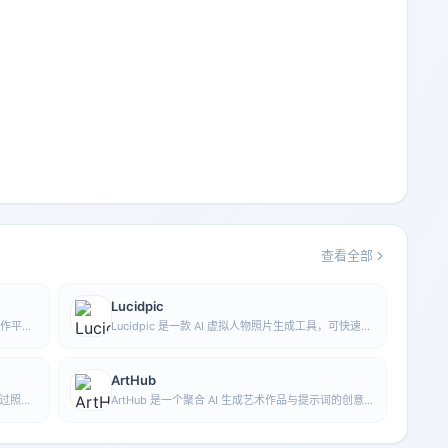
查看全部
Lucidpic
创作平
Lucidpic 是一款 AI 虚拟人物照片生成工具，可快速创
le
建高质量的人像库存图，并支持调整服装、发型、风
像生成功
格和年龄等外观元素。
ArtHub
通过照片
ArtHub 是一个聚合 AI 生成艺术作品与提示词的创意
户了解
社区，用户可以浏览、上传和分享由 AI 生成的图像、
设计作品及相关创作灵感。