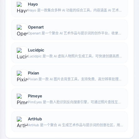
Hayo
Hayo 是一款集合多种 AI 功能的综合工具，内容涵盖 AI 艺术、
资讯等方向，方便用户在一个入口中体验生成、浏览、分享与表
达等多类 AI 应用能力。
Openart
Openart 是一个聚合 AI 艺术作品与提示词的创作平台，收录大
量由 DALL·E 2、Midjourney、Stable Diffusion 等模型生成的
图像，并提供 AI 图像生成功能。
Lucidpic
Lucidpic 是一款 AI 虚拟人物照片生成工具，可快速创建高质量
的人像库存图，并支持调整服装、发型、风格和年龄等外观元
素。
Pixian
Pixian 是一款 AI 图片去背景工具，支持免费、高分辨率处理，
无需注册即可使用，适合快速完成抠图和图像背景移除。
Pimeye
PimEyes 是一款人脸识别反向搜索引擎，可通过照片查找互联
网上出现相似面孔的图片，并帮助用户了解自己的照片可能发布
在哪些网站上。
ArtHub
ArtHub 是一个聚合 AI 生成艺术作品与提示词的创意社区，用户
可以浏览、上传和分享由 AI 生成的图像、设计作品及相关创作
灵感。