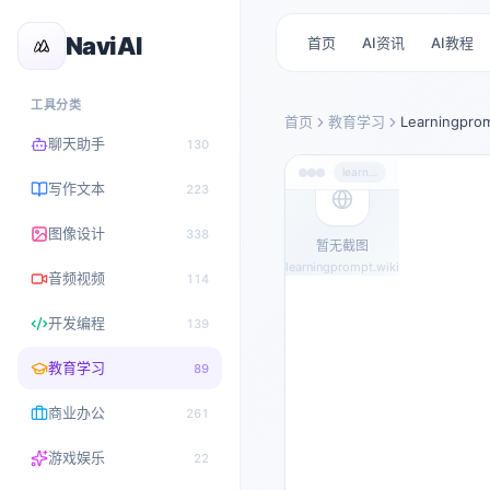
NaviAI
首页
AI资讯
AI教程
工具分类
首页
教育学习
Learningpro
聊天助手
130
learningprompt.wiki
写作文本
223
图像设计
338
暂无截图
learningprompt.wiki
音频视频
114
开发编程
139
教育学习
89
商业办公
261
游戏娱乐
22