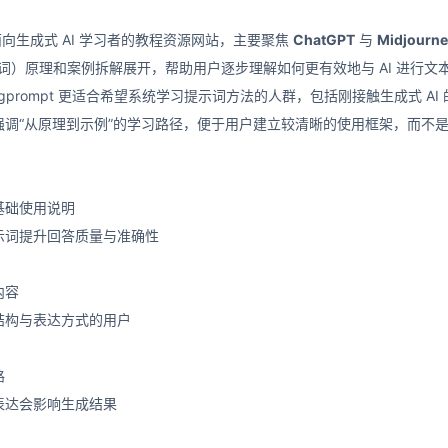
是一个面向生成式 AI 学习者的教程资源网站，主要聚焦
ChatGPT
与
Midjourn
提示词）原理和案例拆解展开，帮助用户逐步理解如何更有效地与 AI 进行
ingprompt 更适合希望系统学习提示词方法的人群，包括刚接触生成式
强调“从原理到示例”的学习路径，便于用户建立较清晰的使用框架，而不
基础使用说明
示词提升回答质量与准确性
内容
结构与表达方式的用户
路
表达会影响生成结果