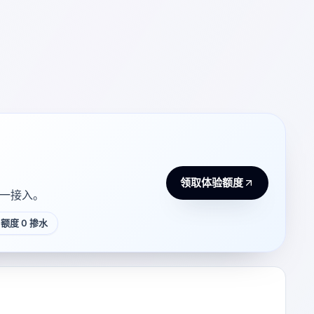
领取体验额度
 统一接入。
额度 0 掺水