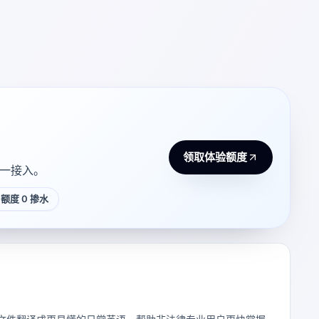
领取体验额度
 统一接入。
额度 0 掺水