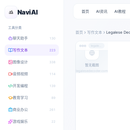
NaviAI
首页
AI资讯
AI教程
工具分类
首页
写作文本
Legalese De
聊天助手
130
legalesedecoder.com
写作文本
223
图像设计
338
暂无截图
legalesedecoder.com
音频视频
114
开发编程
139
教育学习
89
商业办公
261
游戏娱乐
22