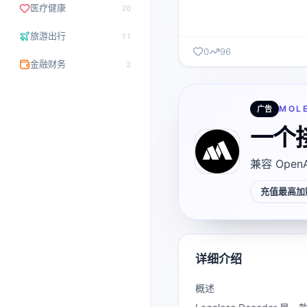
医疗健康
20
旅游出行
11
0
96
金融财务
2
MOL
广告
一个
兼容 Open
充值最高加赠
详细介绍
概述