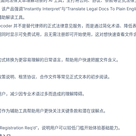
der 是一款面向法律文本理解场景的 AI 工具，主打将合同、协议、条款等
“Instantly Interpret”与“Translate Legal Docs To 
辅助解读工具。
se Decoder 并不是替代律师的正式法律意见服务，而是通过简化术语
网同时显示可免费试用，且无需注册即可开始使用，这对想快速查看文件
句式转换为更容易理解的日常语言，帮助用户快速把握文件含义。
政策说明、租赁协议、合作文件等常见正式文本的初步阅读。
用户，减少因专业术语过多而造成的理解障碍。
可作为辅助工具帮助用户更快关注关键条款和潜在误解点。
No Registration Req’d”，说明用户可以较低门槛开始体验基础能力。