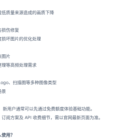
或低质量来源造成的画质下降
与损伤修复
度损坏图片的优化处理
张图片
整理等高频处理需求
Logo、扫描图等多种图像类型
场景
，新用户通常可以先通过免费额度体验基础功能。
订阅方案及 API 收费细节，需以官网最新页面为准。
些人使用？