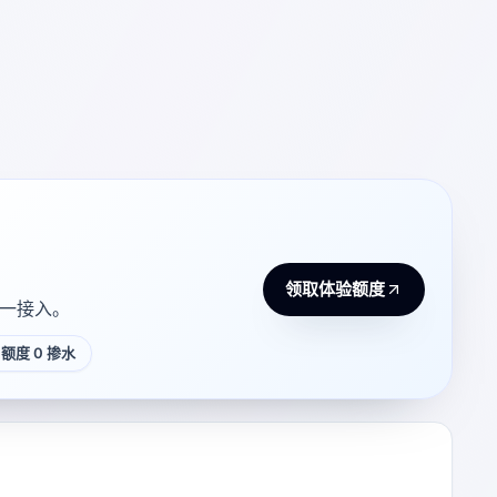
领取体验额度
 统一接入。
额度 0 掺水