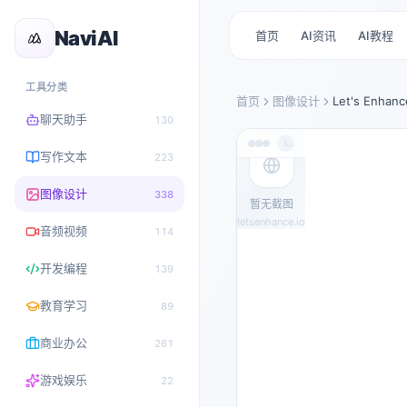
NaviAI
首页
AI资讯
AI教程
工具分类
首页
图像设计
Let's Enhanc
聊天助手
130
letsenhance.io
写作文本
223
图像设计
338
暂无截图
letsenhance.io
音频视频
114
开发编程
139
教育学习
89
商业办公
261
游戏娱乐
22