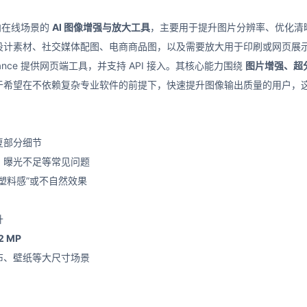
款面向在线场景的
AI 图像增强与放大工具
，主要用于提升图片分辨率、优化清
设计素材、社交媒体配图、电商商品图，以及需要放大用于印刷或网页展
nhance 提供网页端工具，并支持 API 接入。其核心能力围绕
图片增强、超
于希望在不依赖复杂专业软件的前提下，快速提升图像输出质量的用户，
复部分细节
、曝光不足等常见问题
塑料感”或不自然效果
升
2 MP
布、壁纸等大尺寸场景