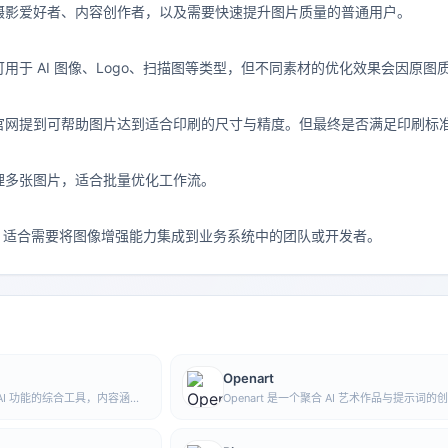
摄影爱好者、内容创作者，以及需要快速提升图片质量的普通用户。
用于 AI 图像、Logo、扫描图等类型，但不同素材的优化效果会因原图
？
官网提到可帮助图片达到适合印刷的尺寸与精度。但最终是否满足印刷标
理多张图片，适合批量优化工作流。
I，适合需要将图像增强能力集成到业务系统中的团队或开发者。
Openart
 AI 功能的综合工具，内容涵盖
Openart 是一个聚合 AI 艺术作品与提示词的
，方便用户在一个入口中体验生
台，收录大量由 DALL·E 2、Midjourney、Stab
多类 AI 应用能力。
Diffusion 等模型生成的图像，并提供 AI 图
能。