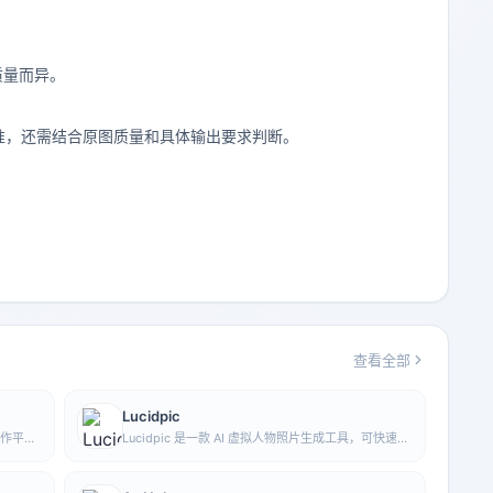
质量而异。
准，还需结合原图质量和具体输出要求判断。
查看全部
Lucidpic
创作平
Lucidpic 是一款 AI 虚拟人物照片生成工具，可快速创
le
建高质量的人像库存图，并支持调整服装、发型、风
像生成功
格和年龄等外观元素。