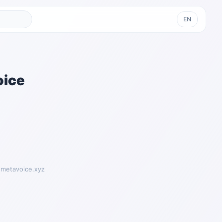
EN
ice
emetavoice.xyz