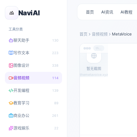
NaviAI
首页
AI资讯
AI教程
工具分类
首页
音频视频
MetaVoice
聊天助手
130
themetavoice.xyz
写作文本
223
图像设计
338
暂无截图
themetavoice.xyz
音频视频
114
开发编程
139
教育学习
89
商业办公
261
游戏娱乐
22