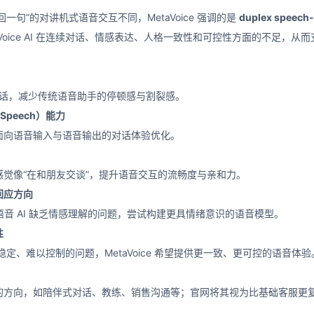
回一句”的对讲机式语音交互不同，MetaVoice 强调的是
duplex speech-
Voice AI 在连续对话、情感表达、人格一致性和可控性方面的不足，
 对话，减少传统语音助手的停顿感与割裂感。
-Speech）能力
面向语音输入与语音输出的对话体验优化。
觉像“在和朋友交谈”，提升语音交互的流畅度与亲和力。
回应方向
注当前语音 AI 缺乏情感理解的问题，尝试构建更具情绪意识的语音模型。
性
人设不稳定、难以控制的问题，MetaVoice 希望提供更一致、更可控的语音体验
的方向，如陪伴式对话、教练、销售沟通等；官网将其视为比基础客服更