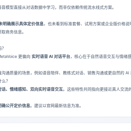
语音模型直接从对话数据中学习，而非仅依赖传统流水线式方案。
未明确展示具体定价信息
，也未看到标准套餐、试用方案或企业版价格说明。
获取商务信息。
吗？
aVoice 更偏向
实时语音 AI 对话平台
，核心在于自然语音交互与情绪
沟通质量的场景，例如语音陪伴、教练式对话、销售沟通或更自然的 AI
是什么？
对话、情绪感知、双向实时语音交互
。这些特性共同指向更接近真人交流的 Vo
明确公开定价信息
。建议以官网最新信息为准。