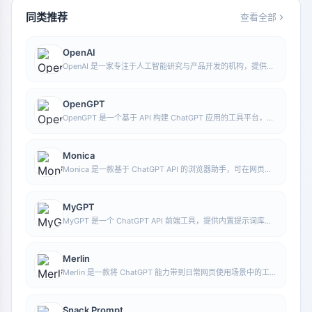
同类推荐
查看全部
OpenAI
OpenAI 是一家专注于人工智能研究与产品开发的机构，提供包
括 ChatGPT 在内的多种 AI 能力。其核心方向涵盖对话式模
型、生成式 AI 以及面向开发者和普通用户的智能工具。
OpenGPT
OpenGPT 是一个基于 API 构建 ChatGPT 应用的工具平台，支
持多语言、即时通讯、语音识别和自然语言处理等能力，并提供
可参考的应用示例与开源代码。
Monica
Monica 是一款基于 ChatGPT API 的浏览器助手，可在网页环
境中提供聊天、写作、翻译、解释和改写等功能，帮助用户更高
效地处理文字工作。
MyGPT
MyGPT 是一个 ChatGPT API 前端工具，提供内置提示词库和
聊天历史记录功能，方便用户以更轻量的方式进行日常对话和提
示管理。
Merlin
Merlin 是一款将 ChatGPT 能力带到日常网页使用场景中的工
具，可在常见网站上辅助写作、搜索、整理信息和处理文本，提
高在线工作效率。
Snack Prompt