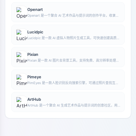
达等多类 AI 应用能力。
Openart
Openart 是一个聚合 AI 艺术作品与提示词的创作平台，收录大
量由 DALL·E 2、Midjourney、Stable Diffusion 等模型生成的
图像，并提供 AI 图像生成功能。
Lucidpic
Lucidpic 是一款 AI 虚拟人物照片生成工具，可快速创建高质量
的人像库存图，并支持调整服装、发型、风格和年龄等外观元
素。
Pixian
Pixian 是一款 AI 图片去背景工具，支持免费、高分辨率处理，
无需注册即可使用，适合快速完成抠图和图像背景移除。
Pimeye
PimEyes 是一款人脸识别反向搜索引擎，可通过照片查找互联
网上出现相似面孔的图片，并帮助用户了解自己的照片可能发布
在哪些网站上。
ArtHub
ArtHub 是一个聚合 AI 生成艺术作品与提示词的创意社区，用户
可以浏览、上传和分享由 AI 生成的图像、设计作品及相关创作
灵感。