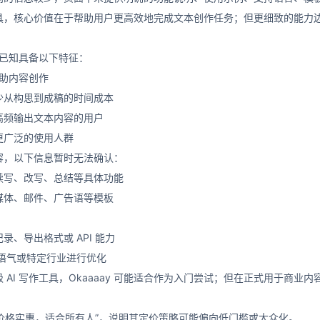
I 写作工具，核心价值在于帮助用户更高效地完成文本创作任务；但更细致的
y 已知具备以下特征：
辅助内容创作
少从构思到成稿的时间成本
高频输出文本内容的用户
更广泛的使用人群
容，以下信息暂时无法确认：
续写、改写、总结等具体功能
媒体、邮件、广告语等模板
、导出格式或 API 能力
牌语气或特定行业进行优化
 AI 写作工具，Okaaaay 可能适合作为入门尝试；但在正式用于商
y “价格实惠，适合所有人”，说明其定价策略可能偏向低门槛或大众化。