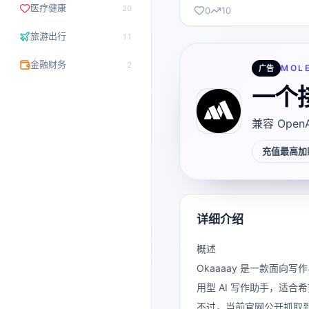
医疗健康
20
0
10
旅游出行
11
金融财务
2
MOL
广告
一个
兼容 Open
充值最高加赠
详细介绍
概述
Okaaaay 是一款面
用型 AI 写作助手，适
不过，当前官网公开抓取