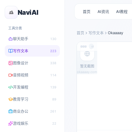
NaviAI
首页
AI资讯
AI教程
工具分类
首页
写作文本
Okaaaay
聊天助手
130
okaaaay.com
写作文本
223
图像设计
338
暂无截图
okaaaay.com
音频视频
114
开发编程
139
教育学习
89
商业办公
261
游戏娱乐
22