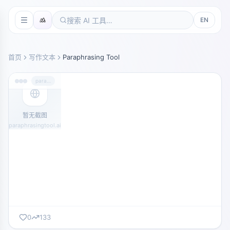
EN
首页
写作文本
Paraphrasing Tool
paraphrasingtool.ai
暂无截图
paraphrasingtool.ai
0
133