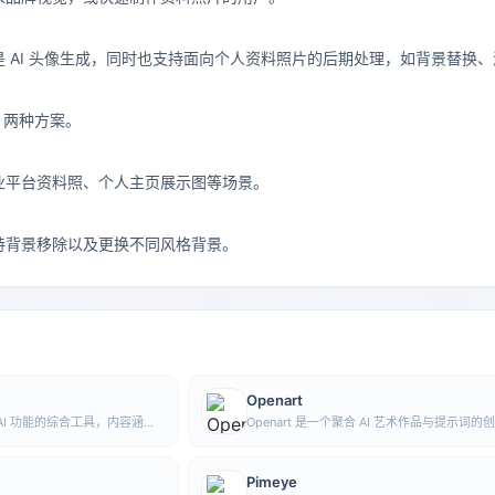
 AI 头像生成，同时也支持面向个人资料照片的后期处理，如背景替换
两种方案。
业平台资料照、个人主页展示图等场景。
持背景移除以及更换不同风格背景。
Openart
 AI 功能的综合工具，内容涵盖
Openart 是一个聚合 AI 艺术作品与提示词的
，方便用户在一个入口中体验生
台，收录大量由 DALL·E 2、Midjourney、Stab
多类 AI 应用能力。
Diffusion 等模型生成的图像，并提供 AI 图
能。
Pimeye