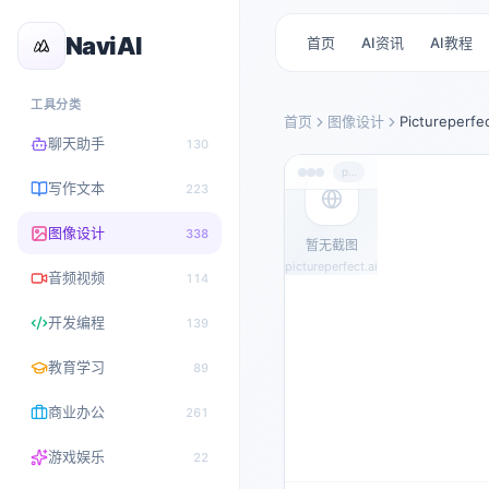
NaviAI
首页
AI资讯
AI教程
工具分类
首页
图像设计
Pictureperfe
聊天助手
130
pictureperfect.ai
写作文本
223
图像设计
338
暂无截图
pictureperfect.ai
音频视频
114
开发编程
139
教育学习
89
商业办公
261
游戏娱乐
22