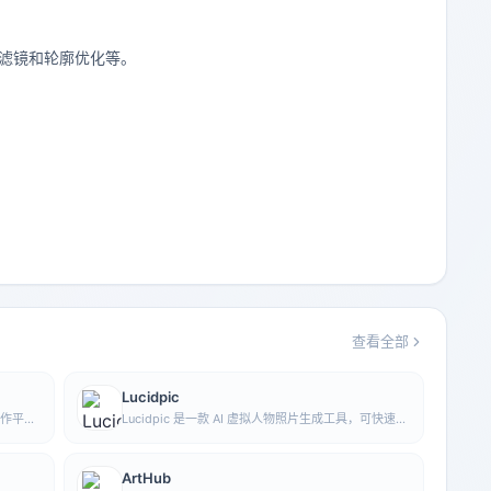
、滤镜和轮廓优化等。
查看全部
Lucidpic
创作平
Lucidpic 是一款 AI 虚拟人物照片生成工具，可快速创
le
建高质量的人像库存图，并支持调整服装、发型、风
像生成功
格和年龄等外观元素。
ArtHub