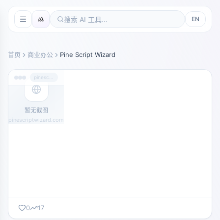
EN
首页
商业办公
Pine Script Wizard
pinescriptwizard.com
暂无截图
pinescriptwizard.com
0
17