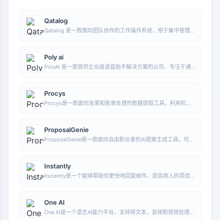
Qatalog
Qatalog 是一款面向团队协作的工作操作系统，用于集中管理人
员、流程与知识，帮助组织在统一空间中推进项目与运营工作。
Poly ai
PolyAI 是一家提供企业级语音助手解决方案的公司，专注于通
过自然对话式 AI 处理客户来电，帮助企业提升电话服务效率和
自动化水平。
Procys
Procys是一款面向发票和账单处理的数据提取工具，利用机器
学习自动识别并提取关键信息，减少手动录入与整理工作。
ProposalGenie
ProposalGenie是一款面向自由职业者的AI提案生成工具，可为
Upwork等接单平台快速撰写定制化提案，帮助节省重复写作时
间。
Instantly
Instantly是一个能够帮助你更快地回复邮件、提高收入的项目。
通过无限的邮件发送账户、无限的预热时间和智能AI，你可以轻
松扩大你的营销活动规模。无论你是在做什么，Instantly都能够
帮助你更高效地完成任务，让你的工作效率更高，收益更大。
One AI
One AI是一个语言AI能力平台，支持将文本、音频和视频处理能