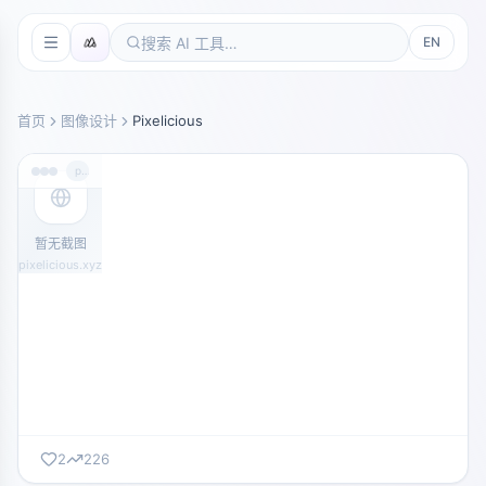
EN
首页
图像设计
Pixelicious
pixelicious.xyz
暂无截图
pixelicious.xyz
2
226