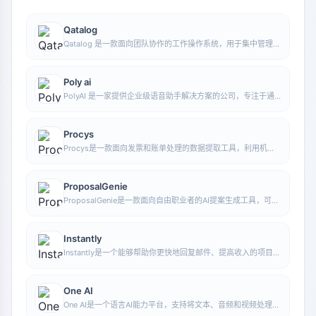
Qatalog
Qatalog 是一款面向团队协作的工作操作系统，用于集中管理人
员、流程与知识，帮助组织在统一空间中推进项目与运营工作。
Poly ai
PolyAI 是一家提供企业级语音助手解决方案的公司，专注于通
过自然对话式 AI 处理客户来电，帮助企业提升电话服务效率和
自动化水平。
Procys
Procys是一款面向发票和账单处理的数据提取工具，利用机器
学习自动识别并提取关键信息，减少手动录入与整理工作。
ProposalGenie
ProposalGenie是一款面向自由职业者的AI提案生成工具，可为
Upwork等接单平台快速撰写定制化提案，帮助节省重复写作时
间。
Instantly
Instantly是一个能够帮助你更快地回复邮件、提高收入的项目。
通过无限的邮件发送账户、无限的预热时间和智能AI，你可以轻
松扩大你的营销活动规模。无论你是在做什么，Instantly都能够
帮助你更高效地完成任务，让你的工作效率更高，收益更大。
One AI
One AI是一个语言AI能力平台，支持将文本、音频和视频处理能