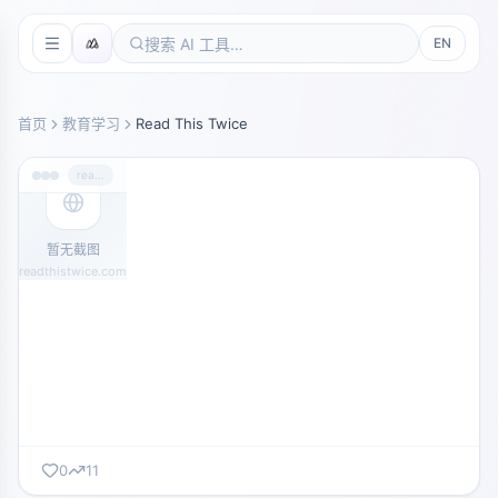
EN
首页
教育学习
Read This Twice
readthistwice.com
暂无截图
readthistwice.com
0
11