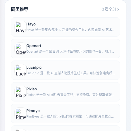
同类推荐
查看全部
Hayo
Hayo 是一款集合多种 AI 功能的综合工具，内容涵盖 AI 艺术、
资讯等方向，方便用户在一个入口中体验生成、浏览、分享与表
达等多类 AI 应用能力。
Openart
Openart 是一个聚合 AI 艺术作品与提示词的创作平台，收录大
量由 DALL·E 2、Midjourney、Stable Diffusion 等模型生成的
图像，并提供 AI 图像生成功能。
Lucidpic
Lucidpic 是一款 AI 虚拟人物照片生成工具，可快速创建高质量
的人像库存图，并支持调整服装、发型、风格和年龄等外观元
素。
Pixian
Pixian 是一款 AI 图片去背景工具，支持免费、高分辨率处理，
无需注册即可使用，适合快速完成抠图和图像背景移除。
Pimeye
PimEyes 是一款人脸识别反向搜索引擎，可通过照片查找互联
网上出现相似面孔的图片，并帮助用户了解自己的照片可能发布
在哪些网站上。