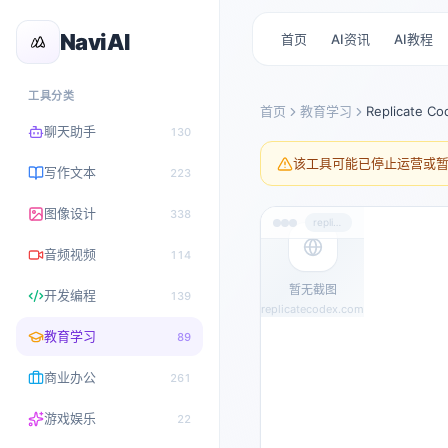
NaviAI
首页
AI资讯
AI教程
工具分类
首页
教育学习
Replicate Co
聊天助手
130
该工具可能已停止运营或
写作文本
223
图像设计
338
replicatecodex.com
音频视频
114
暂无截图
开发编程
139
replicatecodex.com
教育学习
89
商业办公
261
游戏娱乐
22