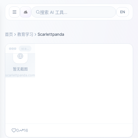
EN
首页
教育学习
Scarlettpanda
scarlettpanda.com
暂无截图
scarlettpanda.com
0
16