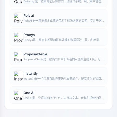
Qatalog 是一款面向团队协作的工作操作系统，用于集中管理人
员、流程与知识，帮助组织在统一空间中推进项目与运营工作。
Poly ai
PolyAI 是一家提供企业级语音助手解决方案的公司，专注于通
过自然对话式 AI 处理客户来电，帮助企业提升电话服务效率和
自动化水平。
Procys
Procys是一款面向发票和账单处理的数据提取工具，利用机器
学习自动识别并提取关键信息，减少手动录入与整理工作。
ProposalGenie
ProposalGenie是一款面向自由职业者的AI提案生成工具，可为
Upwork等接单平台快速撰写定制化提案，帮助节省重复写作时
间。
Instantly
Instantly是一个能够帮助你更快地回复邮件、提高收入的项目。
通过无限的邮件发送账户、无限的预热时间和智能AI，你可以轻
松扩大你的营销活动规模。无论你是在做什么，Instantly都能够
帮助你更高效地完成任务，让你的工作效率更高，收益更大。
One AI
One AI是一个语言AI能力平台，支持将文本、音频和视频处理能
力集成到产品中，可用于分析、转录、摘要和构建定制化语言处
理功能。