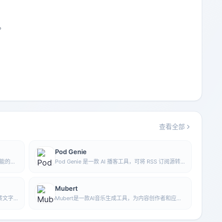
。
查看全部
Pod Genie
功能的工
Pod Genie 是一款 AI 播客工具，可将 RSS 订阅源转
在较短
换为个性化播客内容，并提供定制新闻播报、新闻通
讯和摘要服务，方便用户按兴趣获取音频信息。
Mubert
音转文字
Mubert是一款AI音乐生成工具，为内容创作者和应用
录能力，
开发者提供免版税音轨，可按风格、情绪、用途和时
长生成音乐。