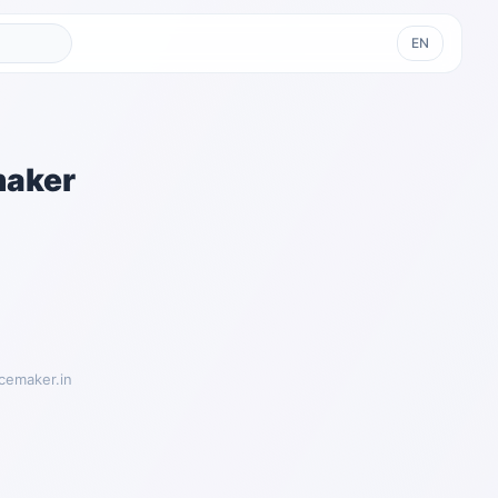
EN
maker
cemaker.in