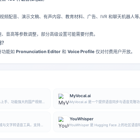
orts、视频配音、演示文稿、有声内容、教育材料、广告、IVR 和聊天机器人等
速、音高等参数调整，部分高级设置可能需要付费。
用？
分功能如
Pronunciation Editor
和
Voice Profile
仅对付费用户开放。
MyVocal.ai
易上手、功能强大的国产视频剪
MyVocal.ai 是一个提供语音同步与语音克隆
SRT字幕，界面简洁时尚，拥
具，用户可将自己的声音与热门音乐同步，并
能和丰富的资源特效。
时间内完成语音克隆。
YouWhisper
语音生成与文字转语音工具，支持将
YouWhisper 是 Hugging Face 上的社区语
适合用于音频内容制作、配音
工具，围绕 Whisper 模型提供音频或视频转
少人工录制成本与时间投入。
适合快速生成文字稿。