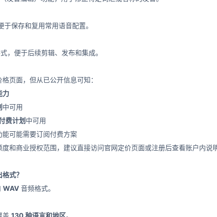
e 功能，便于保存和复用常用语音配置。
式，便于后续剪辑、发布和集成。
价格页面，但从已公开信息可知：
能力
划
中可用
付费计划
中可用
功能可能需要订阅付费方案
额度和商业授权范围，建议直接访问官网定价页面或注册后查看账户内说
输出格式？
和
WAV
音频格式。
覆盖
130 种语言和地区
。