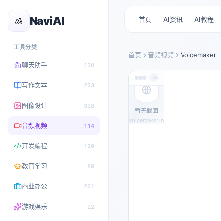
NaviAI
首页
AI资讯
AI教程
工具分类
首页
音频视频
Voicemaker
聊天助手
130
voicemaker.in
写作文本
223
图像设计
338
暂无截图
voicemaker.in
音频视频
114
开发编程
139
教育学习
89
商业办公
261
游戏娱乐
22