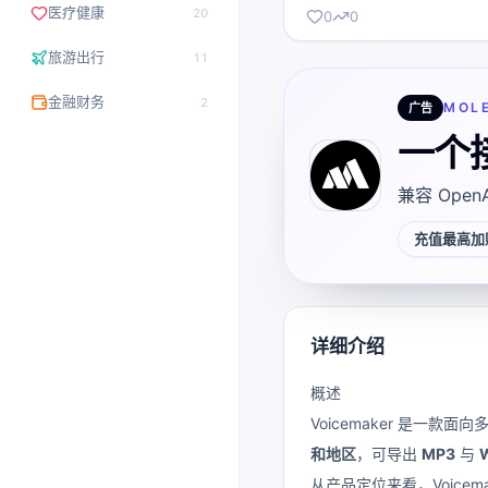
医疗健康
20
0
0
旅游出行
11
金融财务
2
MOL
广告
一个
兼容 Open
充值最高加赠
详细介绍
概述
Voicemaker 是一
和地区
，可导出
MP3
与
从产品定位来看，Voice