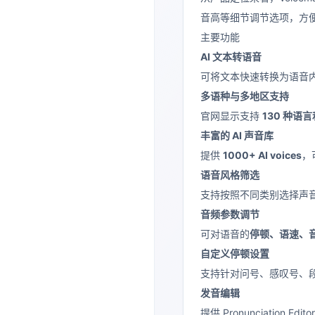
音高等细节调节选项，方
主要功能
AI 文本转语音
可将文本快速转换为语音
多语种与多地区支持
官网显示支持
130 种语
丰富的 AI 声音库
提供
1000+ AI voices
，
语音风格筛选
支持按照不同类别选择声音
音频参数调节
可对语音的
停顿、语速、
自定义停顿设置
支持针对问号、感叹号、
发音编辑
提供 Pronunciatio