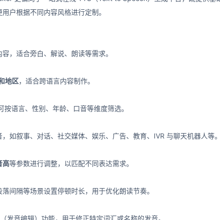
便用户根据不同内容风格进行定制。
内容，适合旁白、解说、朗读等需求。
言和地区
，适合跨语言内容制作。
可按语言、性别、年龄、口音等维度筛选。
，如叙事、对话、社交媒体、娱乐、广告、教育、IVR 与聊天机器人等
音高
等参数进行调整，以匹配不同表达需求。
段落间隔等场景设置停顿时长，用于优化朗读节奏。
n Editor（发音编辑）功能，用于修正特定词汇或名称的发音。