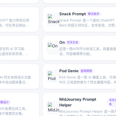
方式进行日常对话和
支持调整服装、发型、风格和年龄等
元素。
Snack Prompt
聊天助手
hatGPT 能力带到日常
Snack Prompt 是一个面向 ChatGPT
具，可在常见网站上
Bard 的提示词社区，支持发现、点赞
理信息和处理文本，
享和整理优质提示，帮助用户更高效
用 AI 工具。
On
写作文本
向学生的 AI 学习助
这是一款AI写作与检测工具，具备链
与虚拟实验资源，帮
设、内容编辑等功能。
助理解科学知识。
Pod Genie
音频视频
于 AI 的文本转演示文稿
Pod Genie 是一款 AI 播客工具，可将
本中自动提炼重点、
RSS 订阅源转换为个性化播客内容，
片内容，帮助用户更
供定制新闻播报、新闻通讯和摘要服
前可与 Google
方便用户按兴趣获取音频信息。
MidJourney Prompt
写作
图像设计
Helper
本
款100%免费在线工具，
MidJourney Prompt Helper 是一
除不需要的对象。