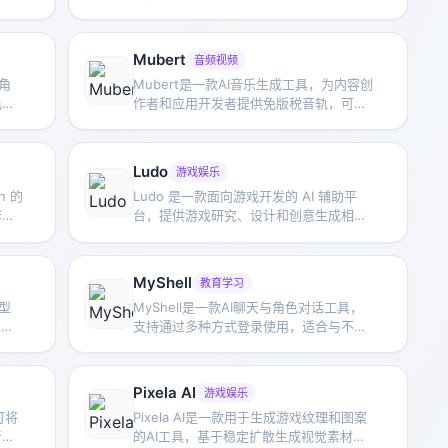
继续
示，同时提供创意写作提示与自动情节生
成功能，适合艺术创作与灵感拓展。
Mubert
音频视频
I角
Mubert是一款AI音乐生成工具，为内容创
色、
作者和应用开发者提供免版税音轨，可按
。
风格、情绪、用途和时长生成音乐。
Ludo
游戏娱乐
on 的
Ludo 是一款面向游戏开发的 AI 辅助平
作流
台，提供游戏研究、设计和创意生成相关
成过
工具，帮助开发者提升前期策划与设计效
率。
MyShell
教育学习
模型
MyShell是一款AI聊天与角色对话工具，
、服
支持通过多种方式登录使用，适合与不同
减少
AI角色进行交流、体验对话式交互。
Pixela AI
游戏娱乐
可将
Pixela AI是一款用于生成游戏纹理和图案
音聊
的AI工具，基于稳定扩散生成视觉素材，