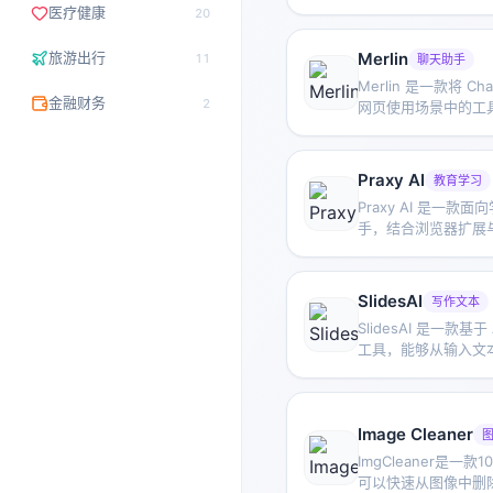
方便用户以更轻量的
医疗健康
20
提示管理。
旅游出行
Merlin
11
聊天助手
Merlin 是一款将 C
金融财务
2
网页使用场景中的工
辅助写作、搜索、整
提高在线工作效率。
Praxy AI
教育学习
Praxy AI 是一款面
手，结合浏览器扩展
助提升学习效率并辅
SlidesAI
写作文本
SlidesAI 是一款基
工具，能够从输入文
生成大纲并组织幻灯
快完成演示文稿制作，当
Slides 配合使用。
Image Cleaner
ImgCleaner是一
可以快速从图像中删