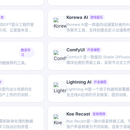
，适合快速生成文字
故事结构建议，帮助作者快速获得可
展开的故事构思。
Korewa AI
文本
游戏娱乐
款面向GPT提示工程的管
Korewa AI是一款面向动漫爱好者的A
示词、记录版本变
色聊天工具，支持创建自定义动漫角
流程，适合系统化管
浏览其他用户角色，并进行互动交流
ComfyUI
开发编程
教育学
习
ComfyUI 是一款面向 Stable Diffusi
模块化图形界面工具，采用节点式工
书籍推荐的工具。
设计，便于用户更细致地控制图像生
程。
Lightning AI
计
开发编程
款面向室内设计场景的生
Lightning AI是一个用于构建和部署
用户上传的空间照
及全栈AI应用的开发框架，提供训练
格的室内效果图，帮
务和超参数优化等能力，帮助开发者
与方案预览。
基础设施配置工作。
Koe Recast
音频视频
向发票和账单处理的数据
Koe Recast是一款AI语音转换工具，
学习自动识别并提取
用户声音转换为不同风格，适用于语