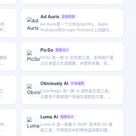
并提供社区分享与浏览AI内容的功能。
Ad Auris
音频视频
者的
Ad Auris是一个让你在Spotify、Apple
单平
Podcasts和Google Podcasts上创建文章
复写
播放列表的工具
PicSo
图像设计
 睡前
PicSo 是一款 AI 文生图工具，支持用户通
偏好
过文本提示生成图像，并提供肖像、风
准备
景、草图、涂鸦等多种艺术风格选择，适
合移动端和在线创作。
Obviously AI
开发编程
计工
ColorMagic 是一款 AI 调色板生成工具，
空间
主要用于帮助用户快速生成配色方案，适
快速
合品牌设计、界面设计和各类视觉创作中
的色彩搭配需求。
Luma AI
图像设计
 内
Luma AI 是一款基于 NeRF 技术的 3D 捕
多种
捉工具，可将现实中的物体或场景扫描为
相关
逼真的三维图像，用于影视、游戏、