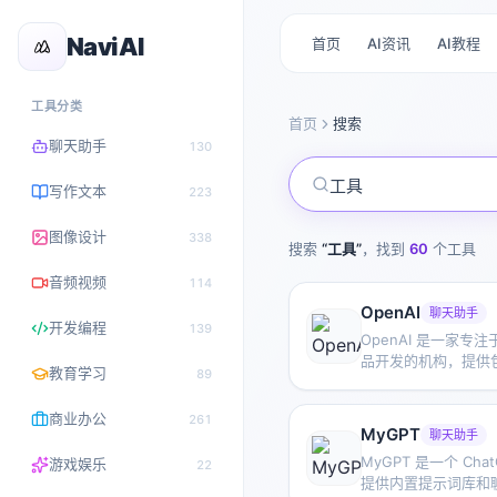
NaviAI
首页
AI资讯
AI教程
工具分类
首页
搜索
聊天助手
130
写作文本
223
图像设计
338
搜索
“
工具
”
，找到
60
个工具
音频视频
114
OpenAI
聊天助手
开发编程
139
OpenAI 是一家专
品开发的机构，提供包括
教育学习
89
的多种 AI 能力。
型、生成式 AI 以
商业办公
261
的智能工具。
MyGPT
聊天助手
MyGPT 是一个 Cha
游戏娱乐
22
提供内置提示词库和