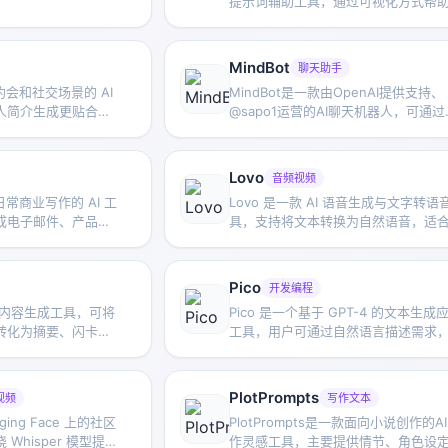
提示词辅助工具，通过可视化方式帮
户理解和组合 MidJourney 提示词，
探索不同风格与更复杂的图像生成指
MindBot
聊天助手
向约会和社交场景的 AI
MindBot是一款由OpenAI提供支持、
人简介生成更贴合语
@sapo1运营的AI聊天机器人，可通过
户更自然地发起对
Poe.com访问。Poe.com是一个平台
登录时使用您的手机进行验证。MindB
还在WhatTheAI.tech上列为免费的
Lovo
音频视频
和生活助手工具，付费计划从每月1美
向日常商业写作的 AI 工
Lovo 是一款 AI 语音生成与文字转语
始。
成电子邮件、产品描
具，支持将文本转换为自然语音，适
用户减少重复写作工
于音频内容制作、配音和多种创作场
以减少人工录制成本与时间投入。
Pico
开发编程
 学习内容生成工具，可将
Pico 是一个基于 GPT-4 的文本生成
转化为摘要、闪卡和
工具，用户可通过自然语言描述需求
助用户把被动阅读变
速创建简单的 Web 应用，适合不具备
。
程能力但有产品想法的人使用。
PlotPrompts
视频
写作文本
gging Face 上的社区
PlotPrompts是一款面向小说创作的A
Whisper 模型提供
作灵感工具，主要提供情节、角色设