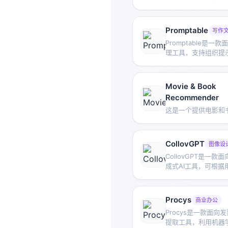
音频或视频转录能力
稿。
Promptable
写作
Promptable是一
理工具，支持组织提
更、评估效果和部署
理AI提示开发工作。
Movie & Book
Recommender
这是一个提供电影和
CollovGPT
图像设
CollovGPT是一
成式AI工具，可根据
片，快速生成指定风
助进行装修灵感探索
Procys
商业办公
Procys是一款面
提取工具，利用机器