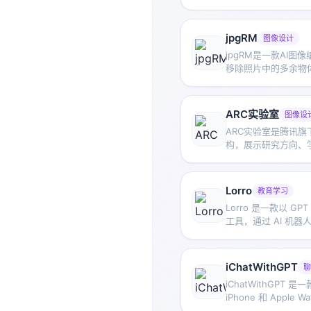
关键信息，减少手动
jpgRM
图像设计
jpgRM是一款AI图
移除照片中的多余物
用于擦除部分水印，
理与修饰。
ARC实验室
图像设
ARC实验室是腾讯
构，展示研究方向、
息，同时提供人脸修复
像处理演示工具。
Lorro
教育学习
Lorro 是一款以 G
工具，通过 AI 机
文对话训练，适合日
习场景。
iChatWithGPT
聊
iChatWithGPT 是一
iPhone 和 Apple 
ChatGPT 的聊天