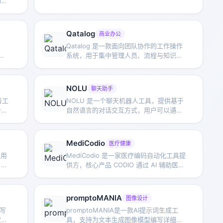
助用
背景的用户快速完成训练数据到可集成模
便于
型的转换。
令。
Qatalog
商业办公
Qatalog 是一款面向团队协作的工作操作
系统，用于集中管理人员、流程与知识，
，在
帮助组织在统一空间中推进项目与运营工
ot
作。
教育
NOLU
聊天助手
元开
音工
NOLU 是一个聊天机器人工具，提供基于
合用
自然语言的对话交互方式，用户可以通过
景，
聊天式界面进行提问、获取回应或完成基
础信息交流。
MediCodio
医疗健康
应用
MediCodio 是一家医疗编码自动化工具提
，快
供方，核心产品 CODIO 通过 AI 辅助医学
编
编码流程，帮助医院计费部门和 RCM 团
队提升编码效率并降低人工成本。
promptoMANIA
图像设计
I写
promptoMANIA是一款AI提示词生成工
定和
具，支持为文本生成图像模型编写详细提