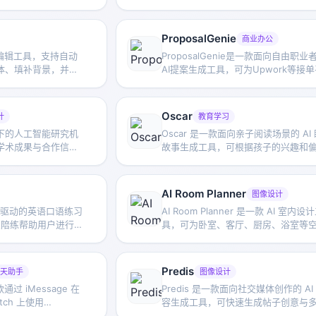
录入与整理工作。
天、虚拟社交和实时互动等场景。
ProposalGenie
商业办公
像编辑工具，支持自动
ProposalGenie是一款面向自由职业
体、填补背景，并可
AI提案生成工具，可为Upwork等接
适合进行快速图片清
台快速撰写定制化提案，帮助节省重
作时间。
Oscar
计
教育学习
旗下的人工智能研究机
Oscar 是一款面向亲子阅读场景的 AI
学术成果与合作信
故事生成工具，可根据孩子的兴趣和
、图像修复等AI图
创作个性化故事，帮助家长更轻松地
每晚的阅读内容。
AI Room Planner
图像设计
PT 驱动的英语口语练习
AI Room Planner 是一款 AI 室内设
器人陪练帮助用户进行英
具，可为卧室、客厅、厨房、浴室等
常口语提升和语言学
生成大量装修和布局灵感，帮助用户
获取房间设计方案。
Predis
天助手
图像设计
款通过 iMessage 在
Predis 是一款面向社交媒体创作的 AI
Watch 上使用
容生成工具，可快速生成帖子创意与
工具，无需注册即可提
内容形式，并提供标签、推荐和效果