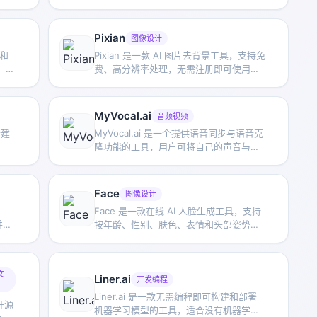
外观
板、文章编辑和导出等功能，适合日常内
容生产与整理。
Pixian
图像设计
 和
Pixian 是一款 AI 图片去背景工具，支持免
、分
费、高分辨率处理，无需注册即可使用，
地使
适合快速完成抠图和图像背景移除。
MyVocal.ai
音频视频
接建
MyVocal.ai 是一个提供语音同步与语音克
隆功能的工具，用户可将自己的声音与热
门音乐同步，并在较短时间内完成语音克
隆。
Face
图像设计
Face 是一款在线 AI 人脸生成工具，支持
并提
按年龄、性别、肤色、表情和头部姿势等
务，
条件生成虚拟人脸，可用于头像、资料图
片等场景。
文
Liner.ai
开发编程
Liner.ai 是一款无需编程即可构建和部署
款开源
机器学习模型的工具，适合没有机器学习